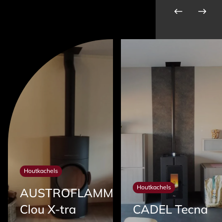
Houtkachels
Houtkachels
AUSTROFLAMM
Clou X-tra
CADEL Tecna